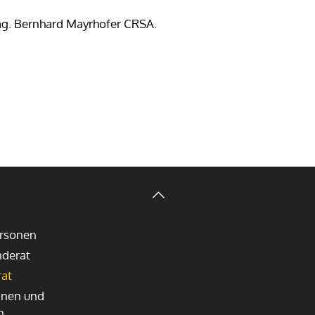
g. Bernhard Mayrhofer CRSA.
rsonen
nderat
rat
nnen und
n