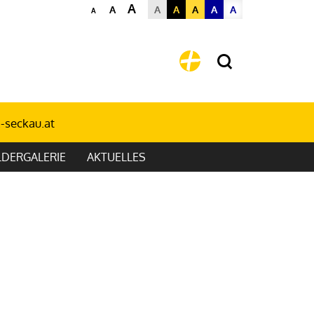
A
A
A
A
A
A
A
A
-seckau.at
LDERGALERIE
AKTUELLES