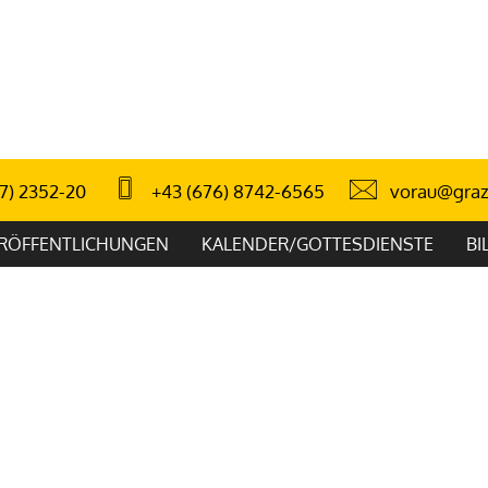
vorau@graz
7) 2352-20
+43 (676) 8742-6565
RÖFFENTLICHUNGEN
KALENDER/GOTTESDIENSTE
BI