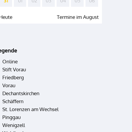
31
01
02
03
04
05
06
Heute
Termine im August
egende
Online
Stift Vorau
Friedberg
Vorau
Dechantskirchen
Schäffern
St. Lorenzen am Wechsel
Pinggau
Wenigzell