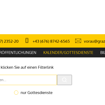
vorau@graz
7) 2352-20
+43 (676) 8742-6565
RÖFFENTLICHUNGEN
KALENDER/GOTTESDIENSTE
BI
klicken Sie auf einen Filterlink
nur Gottesdienste