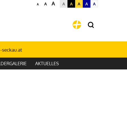
A
A
A
A
A
A
A
A
-seckau.at
LDERGALERIE
AKTUELLES