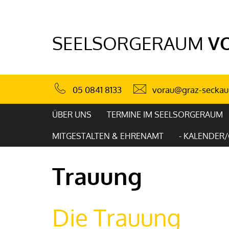
SEELSORGERAUM
V
vorau@graz-seckau
05 0841 8133
ÜBER UNS
TERMINE IM SEELSORGERAUM
MITGESTALTEN & EHRENAMT
- KALENDER
Trauung
Die Trauung