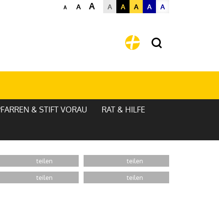
A
A
A
A
A
A
A
A
PFARREN & STIFT VORAU
RAT & HILFE