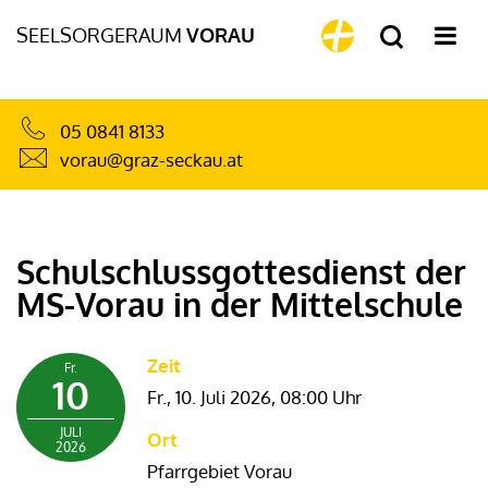
SEELSORGERAUM
VORAU
05 0841 8133
vorau@graz-seckau.at
Schulschlussgottesdienst der
MS-Vorau in der Mittelschule
Zeit
Fr.
10
Fr., 10. Juli 2026,
08:00 Uhr
JULI
Ort
2026
Pfarrgebiet Vorau