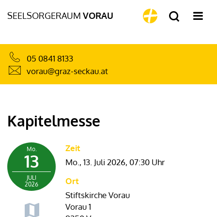
SEELSORGERAUM
VORAU
05 0841 8133
vorau@graz-seckau.at
Kapitelmesse
Zeit
Mo.
13
Mo., 13. Juli 2026,
07:30 Uhr
JULI
Ort
2026
Stiftskirche Vorau
Vorau 1