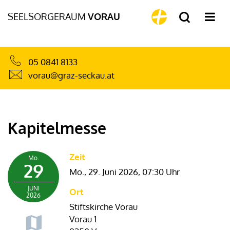
SEELSORGERAUM
VORAU
05 0841 8133
vorau@graz-seckau.at
Kapitelmesse
Zeit
Mo.
29
Mo., 29. Juni 2026,
07:30 Uhr
JUNI
Ort
2026
Stiftskirche Vorau
Vorau 1