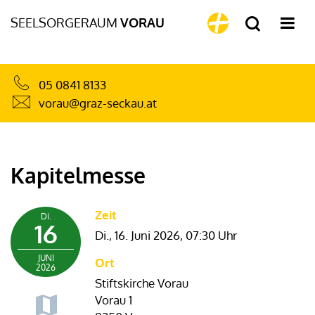
SEELSORGERAUM
VORAU
05 0841 8133
vorau@graz-seckau.at
Kapitelmesse
Zeit
Di.
16
Di., 16. Juni 2026,
07:30 Uhr
JUNI
Ort
2026
Stiftskirche Vorau
Vorau 1