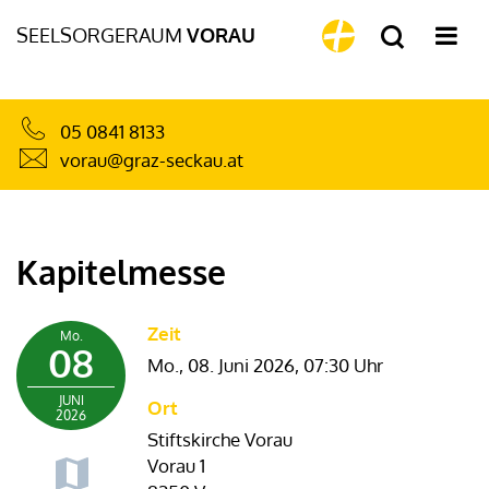
SEELSORGERAUM
VORAU
05 0841 8133
vorau@graz-seckau.at
Kapitelmesse
Zeit
Mo.
08
Mo., 08. Juni 2026,
07:30 Uhr
JUNI
Ort
2026
Stiftskirche Vorau
Vorau 1