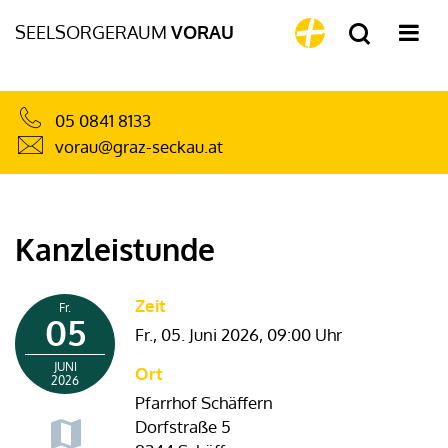
SEELSORGERAUM
VORAU
05 0841 8133
vorau@graz-seckau.at
Kanzleistunde
Zeit
Fr.
05
Fr., 05. Juni 2026,
09:00 Uhr
JUNI
Ort
2026
Pfarrhof Schäffern
Dorfstraße 5