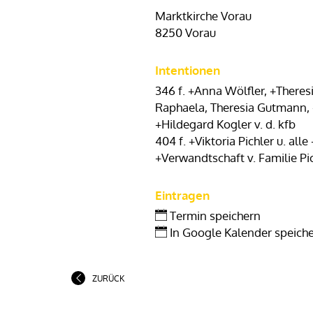
Marktkirche Vorau
8250 Vorau
Intentionen
346 f. +Anna Wölfler, +Theresi
Raphaela, Theresia Gutmann, 
+Hildegard Kogler v. d. kfb
404 f. +Viktoria Pichler u. alle 
+Verwandtschaft v. Familie Pi
Eintragen
Termin speichern
In Google Kalender speich
ZURÜCK