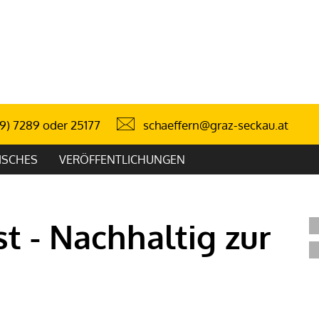
schaeffern@graz-seckau.at
9) 7289 oder 25177
ISCHES
VERÖFFENTLICHUNGEN
t - Nachhaltig zur